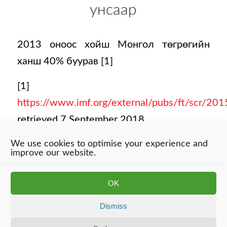
унсаар
2013 оноос хойш Монгол төгрөгийн
ханш 40% буурав [1]
[1]
https://www.imf.org/external/pubs/ft/scr/20
retrieved 7 September 2018
We use cookies to optimise your experience and
improve our website.
Энэ сайт нь күүки ашигладаг. Хэрэв та энэ сайтыг үргэлжлүүлэн
OK
ажиглавал бидний күүки ашиглахыг зөвшөөрч байна. Дэлгэрэнгүй
мэдээллийг манай хувийн нууцлалын мэдэгдэл (линк) -ээс авна
Dismiss
уу
(гэжээ)