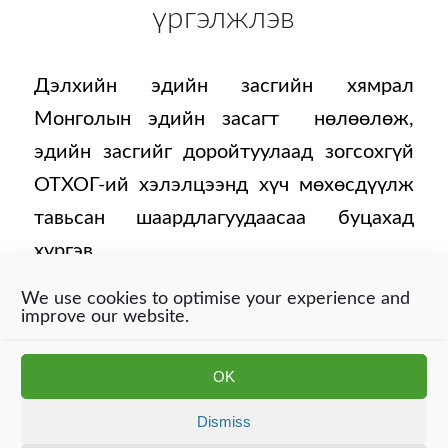
үргэлжлэв
Дэлхийн эдийн засгийн хямрал
Монголын эдийн засагт нөлөөлөж,
эдийн засгийг доройтуулаад зогсохгүй
ОТХОГ-ий хэлэлцээнд хүч мөхөсдүүлж
тавьсан шаардлагуудаасаа буцахад
хүргэв.
We use cookies to optimise your experience and
improve our website.
Энэ сайт нь күүки ашигладаг. Хэрэв та энэ сайтыг үргэлжлүүлэн
OK
ажиглавал бидний күүки ашиглахыг зөвшөөрч байна. Дэлгэрэнгүй
мэдээллийг манай хувийн нууцлалын мэдэгдэл (линк) -ээс авна
Dismiss
уу
(гэжээ)